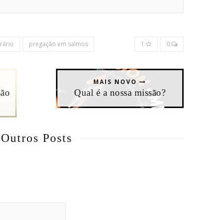
erário
pregação em salmos
1
0
MAIS NOVO
são
Qual é a nossa missão?
Outros Posts