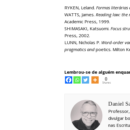
RYKEN, Leland.
Formas literárias 
WATTS, James.
Reading law: the 
Academic Press, 1999.
SHIMASAKI, Katsuomi.
Focus stru
Press, 2002.
LUNN, Nicholas P.
Word-order vari
pragmatics and
poetics. Milton K
Lembrou-se de alguém enquan
0
Shares
Daniel S
Professor,
divulgar bo
nas Escrit