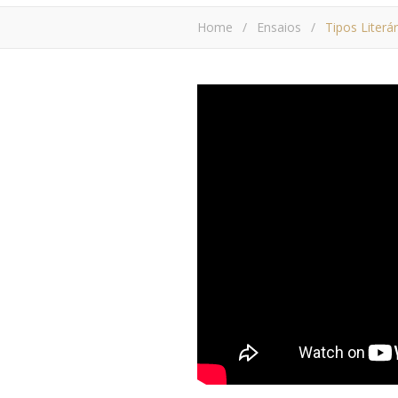
Home
/
Ensaios
/
Tipos Literá