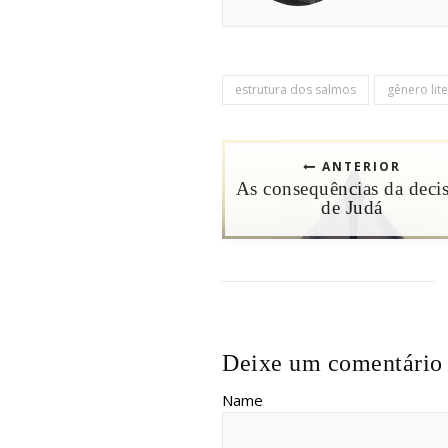
estrutura dos salmos
gênero lit
ANTERIOR
As consequências da deci
de Judá
Deixe um comentário
Name