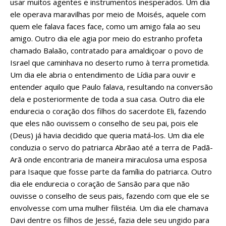
usar muitos agentes e instrumentos inesperados. Um dia
ele operava maravilhas por meio de Moisés, aquele com
quem ele falava faces face, como um amigo fala ao seu
amigo. Outro dia ele agia por meio do estranho profeta
chamado Balaão, contratado para amaldiçoar o povo de
Israel que caminhava no deserto rumo à terra prometida.
Um dia ele abria o entendimento de Lídia para ouvir e
entender aquilo que Paulo falava, resultando na conversão
dela e posteriormente de toda a sua casa. Outro dia ele
endurecia o coração dos filhos do sacerdote Eli, fazendo
que eles não ouvissem o conselho de seu pai, pois ele
(Deus) já havia decidido que queria matá-los. Um dia ele
conduzia o servo do patriarca Abrãao até a terra de Padã-
Arã onde encontraria de maneira miraculosa uma esposa
para Isaque que fosse parte da família do patriarca. Outro
dia ele endurecia o coração de Sansão para que não
ouvisse o conselho de seus pais, fazendo com que ele se
envolvesse com uma mulher filistéia. Um dia ele chamava
Davi dentre os filhos de Jessé, fazia dele seu ungido para