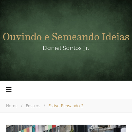
Home
/
Ensaios
/
Estive Pensando 2