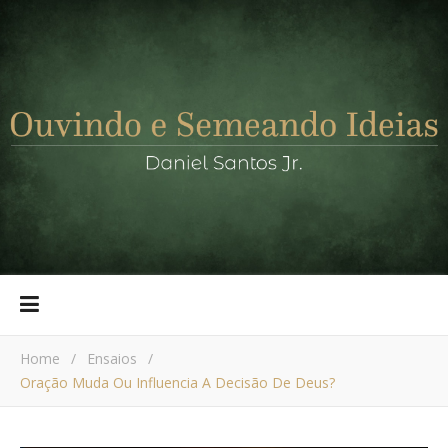
Home
/
Ensaios
/
Oração Muda Ou Influencia A Decisão De Deus?