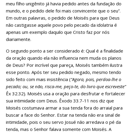
meu filho unigênito já havia pedido antes da fundação do
mundo, e o pedido dele foi mais convincente que o seu”.
Em outras palavras, o pedido de Moisés para que Deus
não castigasse aquele povo pelo pecado da idolatria é
apenas um exemplo daquilo que Cristo faz por nós
diariamente.
O segundo ponto a ser considerado é: Qual é a finalidade
da oração quando ela não influencia nem muda os planos
de Deus? Por incrível que pareça, Moisés também ilustra
esse ponto. Após ter seu pedido negado, mesmo tendo
sido feito com mais insistência (
“Agora, pois, perdoa-lhe o
pecado; ou, se não, risca-me, peço-te, do livro que escreveste”
Êx 32.32). Moisés usa a oração para desfrutar e fortalecer
sua intimidade com Deus. Êxodo 33.7-11 nos diz que
Moisés costumava armar a sua tenda fora do arraial para
buscar a face do Senhor. Estar na tenda não era sinal de
intimidade, pois o seu servo Josué não arredava o pé da
tenda, mas o Senhor falava somente com Moisés. A