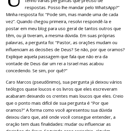
tenho varias perguntas que preciso de
respostas. Posso lhe mandar pelo WhatsApp?”
Minha resposta foi: “Pode sim, mas mande uma de cada
vez”. Quando chegou primeira, resolvi respondê-la e
postar em meu blog para uso geral de tantos outros que
têm, ou já tiveram, a mesma dúvida. Em suas próprias
palavras, a pergunta foi: “Pastor, as orações mudam ou
influenciam as decisões de Deus? Se não, por que oramos?
Explique aquela passagem que fala que não era da
vontade de Deus dar um rei a Israel mas acabou
concedendo. Se sim, por quê?”
Caro Marcos (pseudônimo), sua pergunta já deixou vários
teólogos quase loucos e os livros que eles escreveram
acabaram deixando os crentes mais loucos que eles. Creio
que o ponto mais difícil de sua pergunta é “Por que
oramos?” A forma como você apresentou sua dúvida
deixou claro que, até onde você consegue entender, a
oração tem duas finalidades: mudar ou influenciar as
decisões de Deus. Seguindo esse raciocínio, alguém