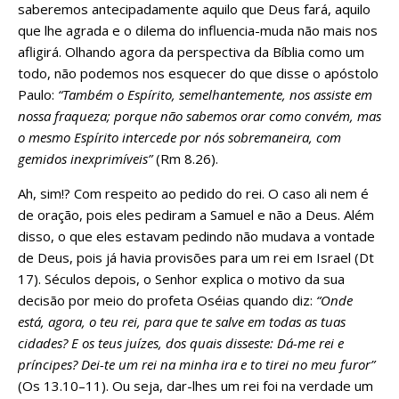
saberemos antecipadamente aquilo que Deus fará, aquilo
que lhe agrada e o dilema do influencia-muda não mais nos
afligirá. Olhando agora da perspectiva da Bíblia como um
todo, não podemos nos esquecer do que disse o apóstolo
Paulo:
“Também o Espírito, semelhantemente, nos assiste em
nossa fraqueza; porque não sabemos orar como convém, mas
o mesmo Espírito intercede por nós sobremaneira, com
gemidos inexprimíveis”
(Rm 8.26).
Ah, sim!? Com respeito ao pedido do rei. O caso ali nem é
de oração, pois eles pediram a Samuel e não a Deus. Além
disso, o que eles estavam pedindo não mudava a vontade
de Deus, pois já havia provisões para um rei em Israel (Dt
17). Séculos depois, o Senhor explica o motivo da sua
decisão por meio do profeta Oséias quando diz:
“Onde
está, agora, o teu rei, para que te salve em todas as tuas
cidades? E os teus juízes, dos quais disseste: Dá-me rei e
príncipes? Dei-te um rei na minha ira e to tirei no meu furor”
(Os 13.10–11). Ou seja, dar-lhes um rei foi na verdade um