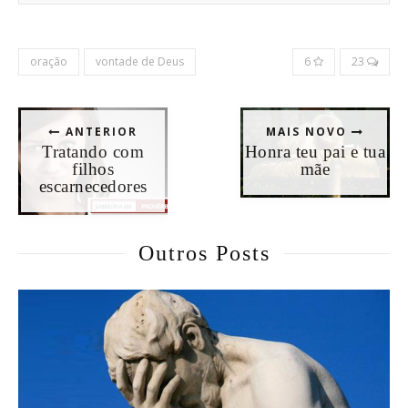
oração
vontade de Deus
6
23
ANTERIOR
MAIS NOVO
Tratando com
Honra teu pai e tua
filhos
mãe
escarnecedores
Outros Posts