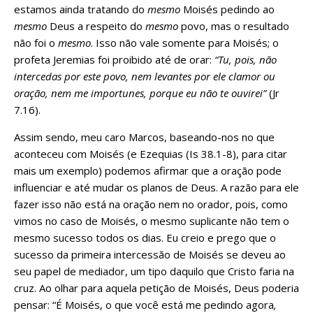
estamos ainda tratando do
mesmo
Moisés pedindo ao
mesmo
Deus a respeito do
mesmo
povo, mas o resultado
não foi o
mesmo
. Isso não vale somente para Moisés; o
profeta Jeremias foi proibido até de orar:
“Tu, pois, não
intercedas por este povo, nem levantes por ele clamor ou
oração, nem me importunes, porque eu não te ouvirei”
(Jr
7.16).
Assim sendo, meu caro Marcos, baseando-nos no que
aconteceu com Moisés (e Ezequias (Is 38.1-8), para citar
mais um exemplo) podemos afirmar que a oração pode
influenciar e até mudar os planos de Deus. A razão para ele
fazer isso não está na oração nem no orador, pois, como
vimos no caso de Moisés, o mesmo suplicante não tem o
mesmo sucesso todos os dias. Eu creio e prego que o
sucesso da primeira intercessão de Moisés se deveu ao
seu papel de mediador, um tipo daquilo que Cristo faria na
cruz. Ao olhar para aquela petição de Moisés, Deus poderia
pensar: “É Moisés, o que você está me pedindo agora
,