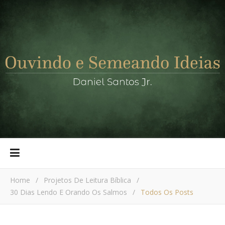
Home
/
Projetos De Leitura Bíblica
/
30 Dias Lendo E Orando Os Salmos
/
Todos Os Posts