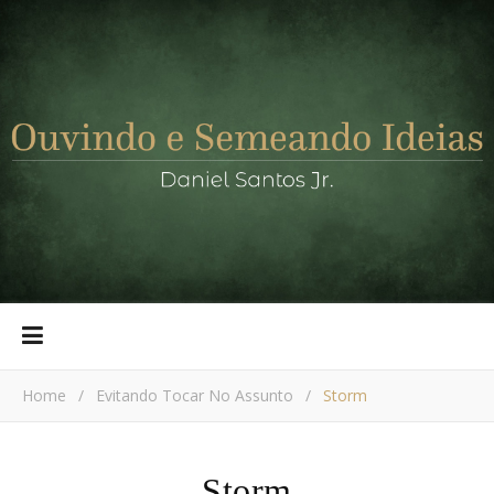
Home
/
Evitando Tocar No Assunto
/
Storm
Storm