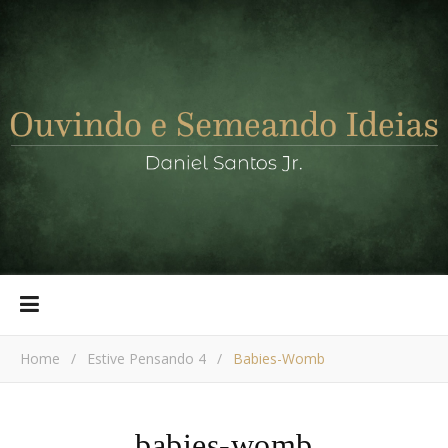
Home
/
Estive Pensando 4
/
Babies-Womb
babies-womb