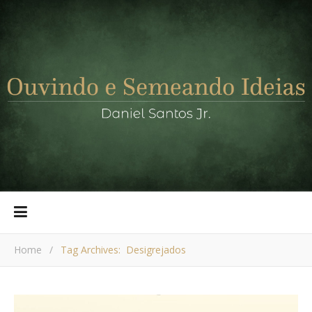
Home
/
Tag Archives: Desigrejados