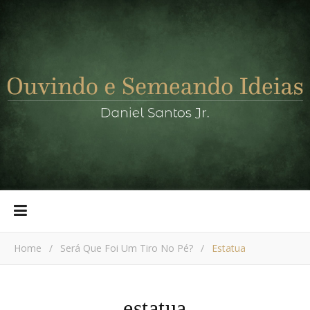
Home
/
Será Que Foi Um Tiro No Pé?
/
Estatua
estatua