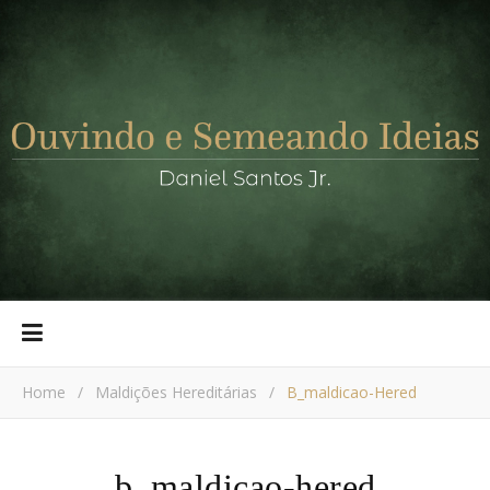
Home
/
Maldições Hereditárias
/
B_maldicao-Hered
b_maldicao-hered