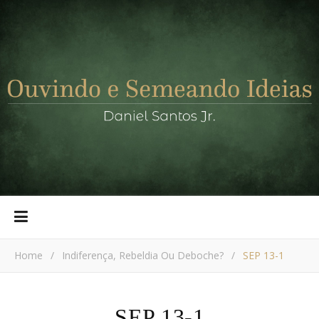
Home
/
Indiferença, Rebeldia Ou Deboche?
/
SEP 13-1
SEP 13-1