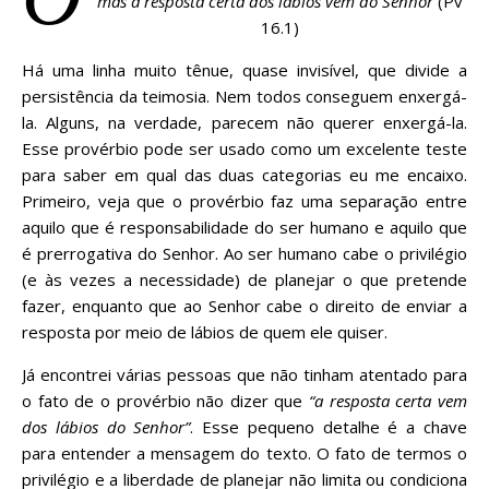
mas a resposta certa dos lábios vem do Senhor
(Pv
16.1)
Há uma linha muito tênue, quase invisível, que divide a
persistência da teimosia. Nem todos conseguem enxergá-
la. Alguns, na verdade, parecem não querer enxergá-la.
Esse provérbio pode ser usado como um excelente teste
para saber em qual das duas categorias eu me encaixo.
Primeiro, veja que o provérbio faz uma separação entre
aquilo que é responsabilidade do ser humano e aquilo que
é prerrogativa do Senhor. Ao ser humano cabe o privilégio
(e às vezes a necessidade) de planejar o que pretende
fazer, enquanto que ao Senhor cabe o direito de enviar a
resposta por meio de lábios de quem ele quiser.
Já encontrei várias pessoas que não tinham atentado para
o fato de o provérbio não dizer que
“a resposta certa vem
dos lábios do Senhor”
. Esse pequeno detalhe é a chave
para entender a mensagem do texto. O fato de termos o
privilégio e a liberdade de planejar não limita ou condiciona