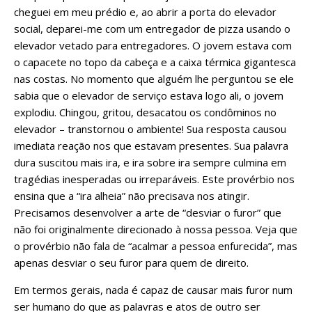
cheguei em meu prédio e, ao abrir a porta do elevador
social, deparei-me com um entregador de pizza usando o
elevador vetado para entregadores. O jovem estava com
o capacete no topo da cabeça e a caixa térmica gigantesca
nas costas. No momento que alguém lhe perguntou se ele
sabia que o elevador de serviço estava logo ali, o jovem
explodiu. Chingou, gritou, desacatou os condôminos no
elevador – transtornou o ambiente! Sua resposta causou
imediata reação nos que estavam presentes. Sua palavra
dura suscitou mais ira, e ira sobre ira sempre culmina em
tragédias inesperadas ou irreparáveis. Este provérbio nos
ensina que a “ira alheia” não precisava nos atingir.
Precisamos desenvolver a arte de “desviar o furor” que
não foi originalmente direcionado à nossa pessoa. Veja que
o provérbio não fala de “acalmar a pessoa enfurecida”, mas
apenas desviar o seu furor para quem de direito.
Em termos gerais, nada é capaz de causar mais furor num
ser humano do que as palavras e atos de outro ser