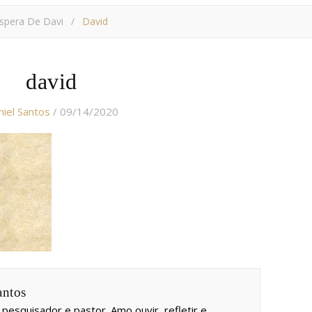
spera De Davi
/
David
david
iel Santos
/ 09/14/2020
antos
 pesquisador e pastor. Amo ouvir, refletir e