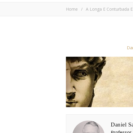
Home
/
A Longa E Conturbada E
Dan
Daniel S
Professor,