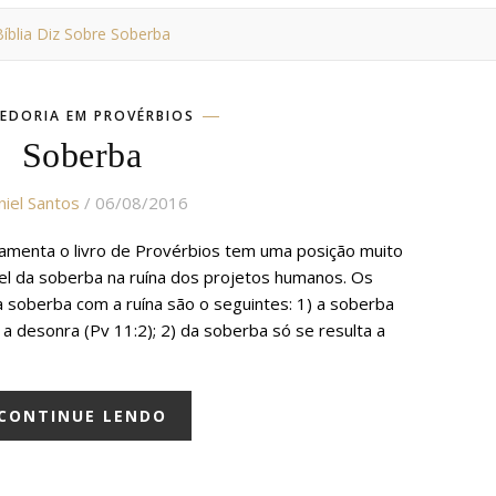
íblia Diz Sobre Soberba
EDORIA EM PROVÉRBIOS
Soberba
iel Santos
/ 06/08/2016
ndamenta o livro de Provérbios tem uma posição muito
pel da soberba na ruína dos projetos humanos. Os
a soberba com a ruína são o seguintes: 1) a soberba
desonra (Pv 11:2); 2) da soberba só se resulta a
CONTINUE LENDO