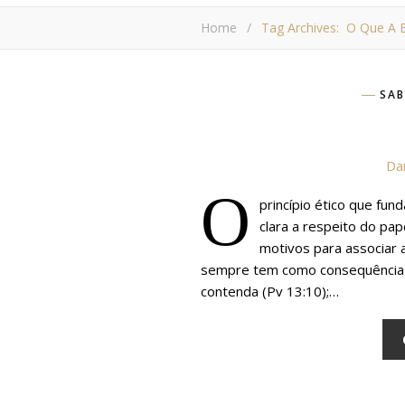
Home
/
Tag Archives: O Que A B
SAB
Dan
O
princípio ético que fu
clara a respeito do pa
motivos para associar 
sempre tem como consequência a 
contenda (Pv 13:10);…