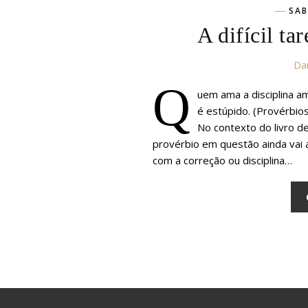
SAB
A difícil ta
Dan
Q
uem ama a disciplina 
é estúpido. (Provérbio
No contexto do livro d
provérbio em questão ainda vai
com a correção ou disciplina…