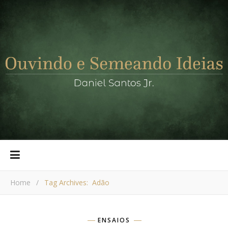
Home
/
Tag Archives: Adão
ENSAIOS